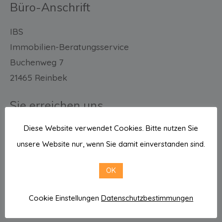
Büro-Anschrift
IBS
Immobilien-Beratungsservice
Buchenweg 7
21465 Reinbek
Sie erreichen uns
Diese Website verwendet Cookies. Bitte nutzen Sie
E-Mail: info@ibs-hh.com
unsere Website nur, wenn Sie damit einverstanden sind.
Tel.: 040 711 40 585 / 586
Mobil: 0176 482 05 111
OK
Cookie Einstellungen
Datenschutzbestimmungen
Direkt zu