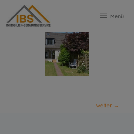
35150-Glinde
Menü
weiter
→