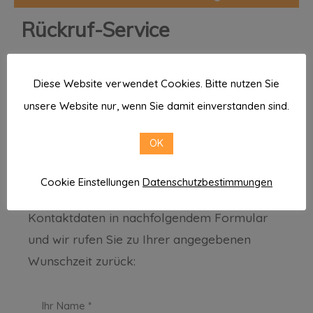
Rückruf-Service
Sie möchten zurückgerufen
Diese Website verwendet Cookies. Bitte nutzen Sie
werden?
unsere Website nur, wenn Sie damit einverstanden sind.
Gern setzen wir uns zu Ihrer Wunschzeit mit
OK
Ihnen in Verbindung.
Cookie Einstellungen
Datenschutzbestimmungen
Hinterlassen Sie uns einfach Ihre
Kontaktdaten in nachfolgendem Formular
und wir rufen Sie zu Ihrer angegebenen
Wunschzeit zurück:
Ihr Name *