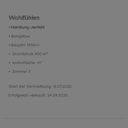
Wohlfühlen
⦁
Hamburg-Jenfeld
⦁ Bungalow
⦁ Baujahr 1936++
⦁ Grundstück 450 m²
⦁ Wohnfläche m²
⦁ Zimmer 3
Start der Vermarktung: 16.07.2020
Erfolgreich verkauft: 24.09.2020