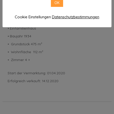
OK
Der Schlüssel zum Glück
Cookie Einstellungen
Datenschutzbestimmungen
⦁
Reinbek
⦁ Einfamilienhaus
⦁ Baujahr 1934
⦁ Grundstück 475 m²
⦁ Wohnfläche 112 m²
⦁ Zimmer 4 +
Start der Vermarktung: 01.04.2020
Erfolgreich verkauft: 14.12.2020