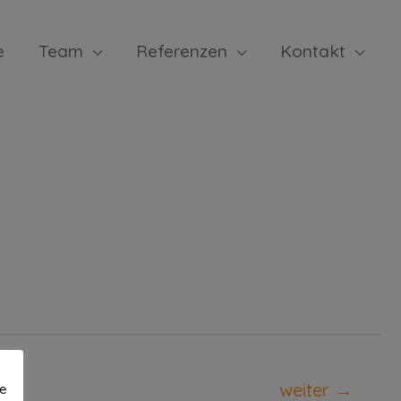
e
Team
Referenzen
Kontakt
weiter
→
te