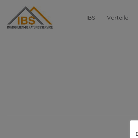
IBS
Vorteile
35155-Glinde
D