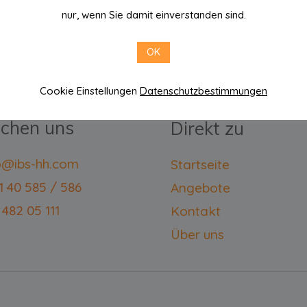
nur, wenn Sie damit einverstanden sind.
OK
Cookie Einstellungen
Datenschutzbestimmungen
ichen uns
Direkt zu
fo@ibs-hh.com
Startseite
11 40 585 / 586
Angebote
 482 05 111
Kontakt
Über uns