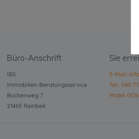
Büro-Anschrift
Sie erre
IBS
E-Mail: in
Immobilien-Beratungsservice
Tel.: 040 7
Buchenweg 7
Mobil: 0176
21465 Reinbek