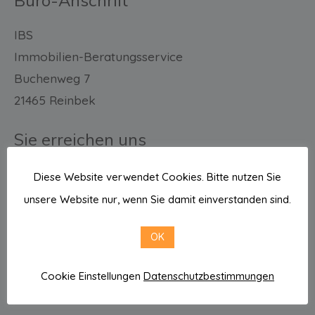
Büro-Anschrift
IBS
Immobilien-Beratungsservice
Buchenweg 7
21465 Reinbek
Sie erreichen uns
E-Mail: info@ibs-hh.com
Diese Website verwendet Cookies. Bitte nutzen Sie
Tel.: 040 711 40 585 / 586
unsere Website nur, wenn Sie damit einverstanden sind.
Mobil: 0176 482 05 111
OK
Cookie Einstellungen
Datenschutzbestimmungen
Direkt zu