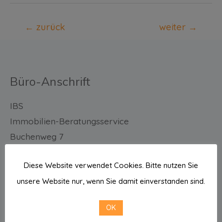
←
zurück
weiter
→
Büro-Anschrift
IBS
Immobilien-Beratungsservice
Buchenweg 7
21465 Reinbek
Diese Website verwendet Cookies. Bitte nutzen Sie
Sie erreichen uns
unsere Website nur, wenn Sie damit einverstanden sind.
E-Mail: info@ibs-hh.com
OK
Tel.: 040 711 40 585 / 586