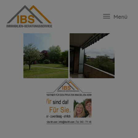
35175-Oststeinbek
Menü