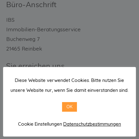
Büro-Anschrift
IBS
Immobilien-Beratungsservice
Buchenweg 7
21465 Reinbek
Sie erreichen uns
Diese Website verwendet Cookies. Bitte nutzen Sie
E-Mail: info@ibs-hh.com
unsere Website nur, wenn Sie damit einverstanden sind.
Tel.: 040 711 40 585 / 586
Mobil: 0176 482 05 111
OK
Cookie Einstellungen
Datenschutzbestimmungen
Direkt zu