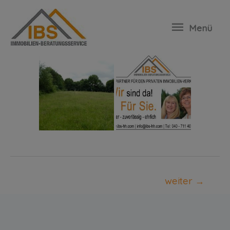
35177-Bad-Oldesloe
Menü
weiter
→