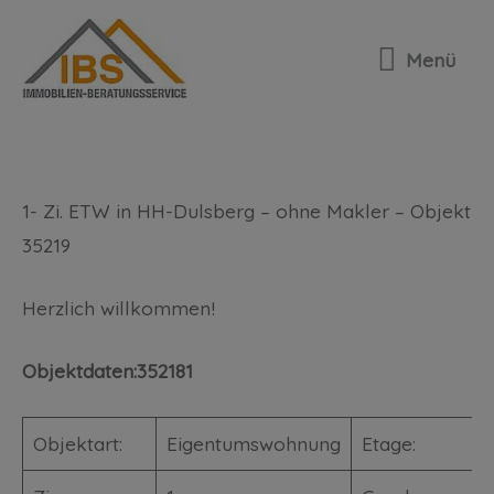
VERKAUFT – 1- Zi. ETW in HH-
Menü
Dulsberg – ohne Makler – Objekt
35219
1- Zi. ETW in HH-Dulsberg – ohne Makler – Objekt
35219
Herzlich willkommen!
Objektdaten:352181
Objektart:
Eigentumswohnung
Etage: