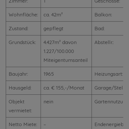
Zimmer:
1
Geschosse:
Wohnfläche:
ca. 42m²
Balkon:
Zustand:
gepflegt
Bad:
Grundstück:
4.427m² davon
Abstellr.:
1.227/100.000
Miteigentumsanteil
Baujahr:
1965
Heizungsart:
Hausgeld:
ca. € 155,-/Monat
Garage/Stellpl
Objekt
nein
Gartennutzung
vermietet:
Netto Miete:
–
Endenergiebed