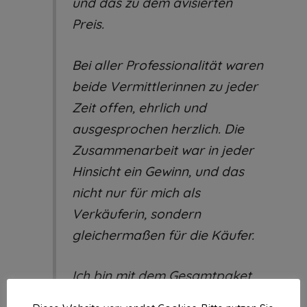
und das zu dem avisierten
Preis.
Bei aller Professionalität waren
beide Vermittlerinnen zu jeder
Zeit offen, ehrlich und
ausgesprochen herzlich. Die
Zusammenarbeit war in jeder
Hinsicht ein Gewinn, und das
nicht nur für mich als
Verkäuferin, sondern
gleichermaßen für die Käufer.
Ich bin mit dem Gesamtpaket
hundertprozentig zufrieden