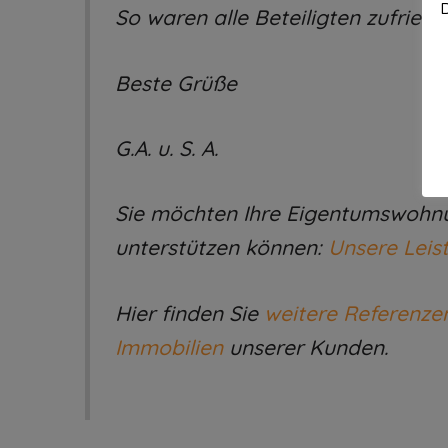
D
So waren alle Beteiligten zufried
Beste Grüße
G.A. u. S. A.
Sie möchten Ihre Eigentumswohnun
unterstützen können:
Unsere Leis
Hier finden Sie
weitere Referenze
Immobilien
unserer Kunden.