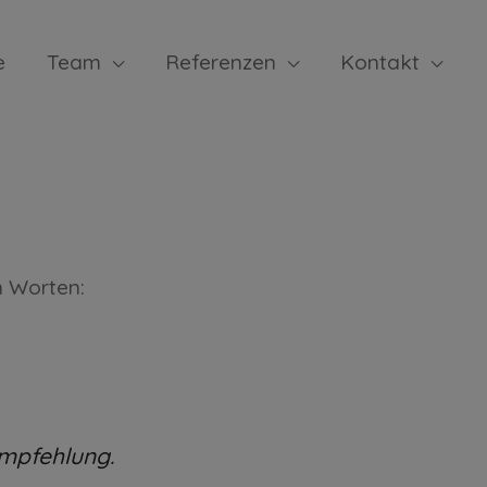
e
Team
Referenzen
Kontakt
015
n Worten:
empfehlung.