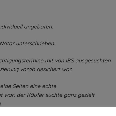
individuell angeboten.
 Notar unterschrieben.
ichtigungstermine mit von IBS ausgesuchten
zierung vorab gesichert war.
beide Seiten eine echte
nt war: der Käufer suchte ganz gezielt
!