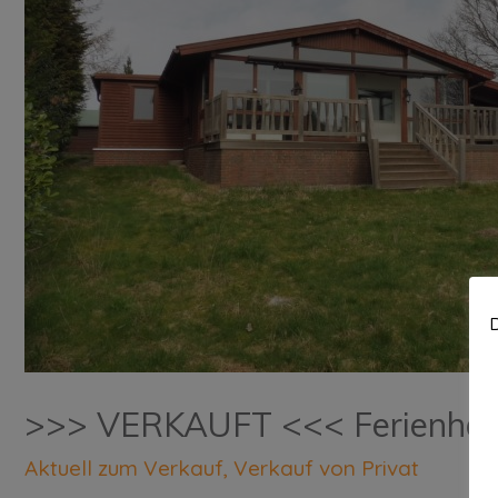
D
>>> VERKAUFT <<< Ferienhaus
Aktuell zum Verkauf
,
Verkauf von Privat