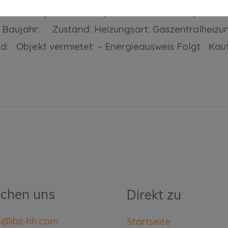
ler – Objekt 35190 Objektdaten: 35190 Objektart:
Baujahr: Zustand: Heizungsart: Gaszentralheizun
d: Objekt vermietet: – Energieausweis Folgt Kaufp
ichen uns
Direkt zu
fo@ibs-hh.com
Startseite