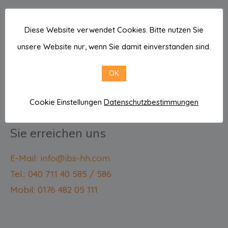
Büro-Anschrift
Diese Website verwendet Cookies. Bitte nutzen Sie
unsere Website nur, wenn Sie damit einverstanden sind.
IBS
Immobilien-Beratungsservice
OK
Buchenweg 7
Cookie Einstellungen
Datenschutzbestimmungen
21465 Reinbek
Sie erreichen uns
E-Mail: info@ibs-hh.com
Tel.: 040 711 40 585 / 586
Mobil: 0176 482 05 111