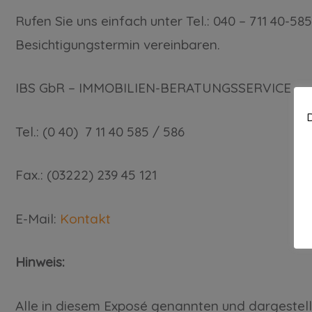
Rufen Sie uns einfach unter Tel.: 040 – 711 40
Besichtigungstermin vereinbaren.
IBS GbR – IMMOBILIEN-BERATUNGSSERVICE
D
Tel.: (0 40) 7 11 40 585 / 586
Fax.: (03222) 239 45 121
E-Mail:
Kontakt
Hinweis:
Alle in diesem Exposé genannten und dargestell