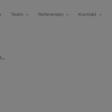
e
Team
Referenzen
Kontakt
er << 35156
n….