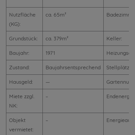
Nutzfläche
ca. 65m²
Badezimme
(KG):
Grundstück:
ca. 379m²
Keller:
Baujahr:
1971
Heizungsart
Zustand:
Baujahrsentsprechend
Stellplätze:
Hausgeld:
—
Gartennutz
Miete zzgl.
–
Endenergie
NK:
Objekt
–
Energieausw
vermietet: