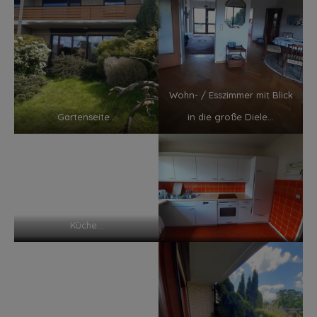
Wohn- / Esszimmer mit Blick
Gartenseite…
in die große Diele…
Küche…
Gäste-WC mit Fenster im EG
Loggia im OG