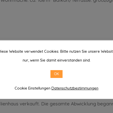
iese Website verwendet Cookies. Bitte nutzen Sie unsere Websi
ienhaus in Harsefeld/Buxtehude, 
nur, wenn Sie damit einverstanden sind.
OK
Cookie Einstellungen
Datenschutzbestimmungen
 IBS, in ihren eigenen Worten:
ilienhaus verkauft. Die gesamte Abwicklung began