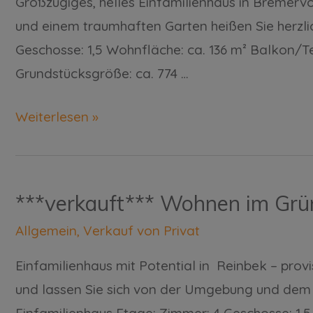
Großzügiges, helles Einfamilienhaus in Bremervö
und einem traumhaften Garten heißen Sie herzli
Geschosse: 1,5 Wohnfläche: ca. 136 m² Balkon/T
Grundstücksgröße: ca. 774 …
Weiterlesen »
***verkauft*** Wohnen im Grün
Allgemein
,
Verkauf von Privat
Einfamilienhaus mit Potential in Reinbek – provi
und lassen Sie sich von der Umgebung und dem r
Einfamilienhaus Etage: Zimmer: 4 Geschosse: 1,