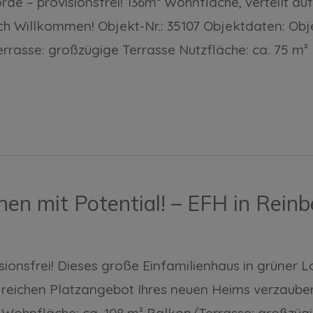
rde – provisionsfrei! 136m² Wohnfläche, verteilt a
ch Willkommen! Objekt-Nr.: 35107 Objektdaten: Obje
errasse: großzügige Terrasse Nutzfläche: ca. 75 m
en mit Potential! – EFH in Rein
sionsfrei! Dieses große Einfamilienhaus in grüner 
eichen Platzangebot Ihres neuen Heims verzaubern
5 Wohnfläche: ca. 108 m² Balkon/Terrasse: großzüg